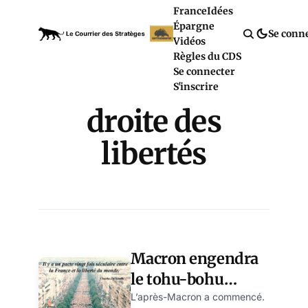
France
Idées
Épargne
Se conn
Vidéos
Règles du CDS
Se connecter
S'inscrire
droite des
libertés
Macron engendra
le tohu-bohu
gauchiste! Et
L’après-Macron a commencé.