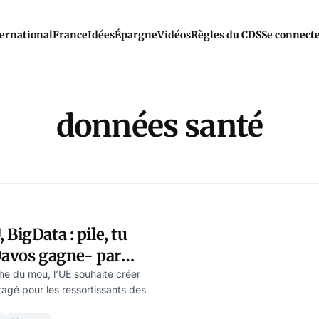
ernational
France
Idées
Épargne
Vidéos
Règles du CDS
Se connect
données santé
BigData : pile, tu
Davos gagne- par
artz
e du mou, l’UE souhaite créer
tagé pour les ressortissants des