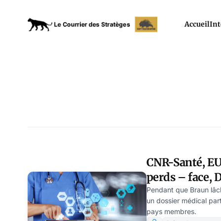
Accueil
Int
CNR-Santé, EU, 
perds – face, 
Modeste Schw
Pendant que Braun lâch
un dossier médical par
pays membres.