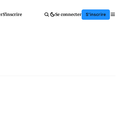
er
S'inscrire
Se connecter
S'inscrire