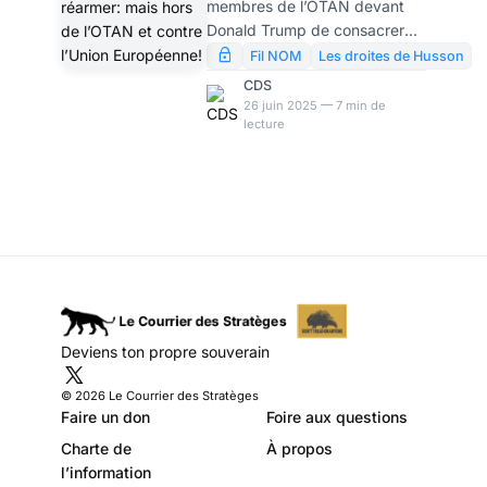
membres de l’OTAN devant
l’Union
Donald Trump de consacrer
Européenne!
5% de leur PIB au
Fil NOM
Les droites de Husson
financement de leur défense
CDS
et de leur sécurité à l’horizon
26 juin 2025 — 7 min de
lecture
2035 amène à poser un peu
brutalement la question des
intérêts français. Nous avons
toutes les raisons d’être
sceptiques: la France
d’Emmanuel Macron est
incapable de remplir les
objectifs qu’elle signe. Il n’y a
pas que les économies à
réaliser pour dégager une
Deviens ton propre souverain
marge de manœuvre
budgétaire. Il y a plus grave,
© 2026 Le Courrier des Stratèges
et c’est le renoncement à to
Faire un don
Foire aux questions
Charte de
À propos
l’information