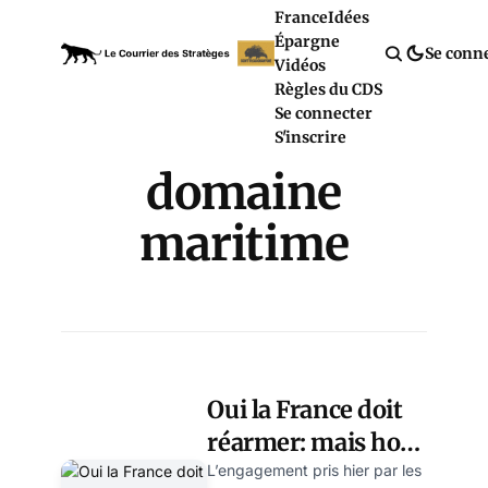
France
Idées
Épargne
Se conn
Vidéos
Règles du CDS
Se connecter
S'inscrire
domaine
maritime
Oui la France doit
réarmer: mais hors
de l’OTAN et contre
L’engagement pris hier par les