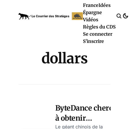
France
Idées
Épargne
Vidéos
Règles du CDS
Se connecter
S'inscrire
dollars
ByteDance cherche
à obtenir
jusqu’à 9,5
Le géant chinois de la