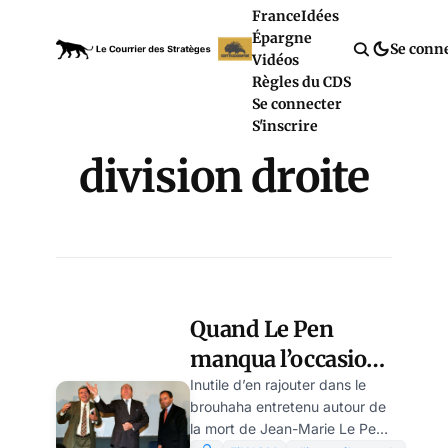
France
Idées
Épargne
Se conn
Vidéos
Règles du CDS
Se connecter
S'inscrire
division droite
Quand Le Pen
manqua l’occasion
des régionales de
Inutile d’en rajouter dans le
brouhaha entretenu autour de
1998, par Yves-
la mort de Jean-Marie Le Pen.