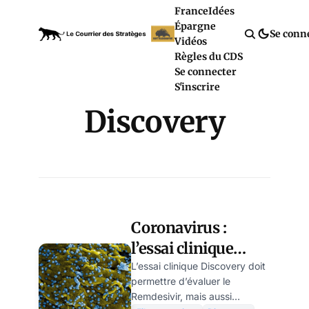
France
Idées
Épargne
Se conn
Vidéos
Règles du CDS
Se connecter
S'inscrire
Discovery
Coronavirus :
l’essai clinique
Discovery
L’essai clinique Discovery doit
permettre d’évaluer le
cherche-t-il à
Remdesivir, mais aussi