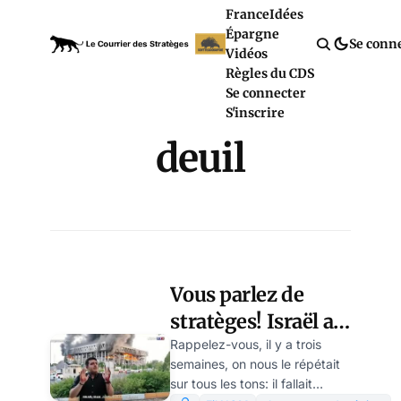
France
Idées
Épargne
Se conn
Vidéos
Règles du CDS
Se connecter
S'inscrire
deuil
Vous parlez de
stratèges! Israël a
consolidé le régime
Rappelez-vous, il y a trois
semaines, on nous le répétait
iranien
sur tous les tons: il fallait