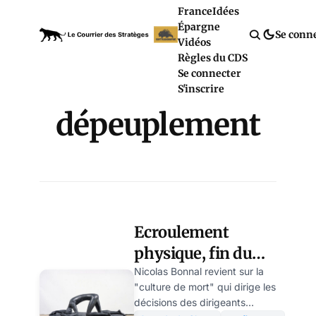
France
Idées
Épargne
Se conn
Vidéos
Règles du CDS
Se connecter
S'inscrire
dépeuplement
Ecroulement
physique, fin du
carbone et
Nicolas Bonnal revient sur la
"culture de mort" qui dirige les
dépeuplement –
décisions des dirigeants