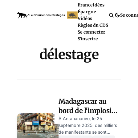
France
Idées
Épargne
Se conn
Vidéos
Règles du CDS
Se connecter
S'inscrire
délestage
Madagascar au
bord de l'implosion
: les coupures
À Antananarivo, le 25
septembre 2025, des milliers
d'électricité,
de manifestants se sont