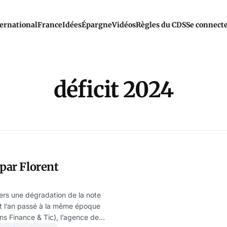
ernational
France
Idées
Épargne
Vidéos
Règles du CDS
Se connect
déficit 2024
 par Florent
Vers une dégradation de la note
 l’an passé à la même époque
ans Finance & Tic), l’agence de