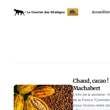
Accueil
Int
Chaud, cacao !
Machabert
L’info de la semaine– 
de la France ?Comment
(nous l’avions relaté d