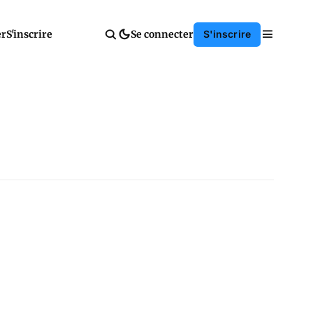
er
S'inscrire
Se connecter
S'inscrire