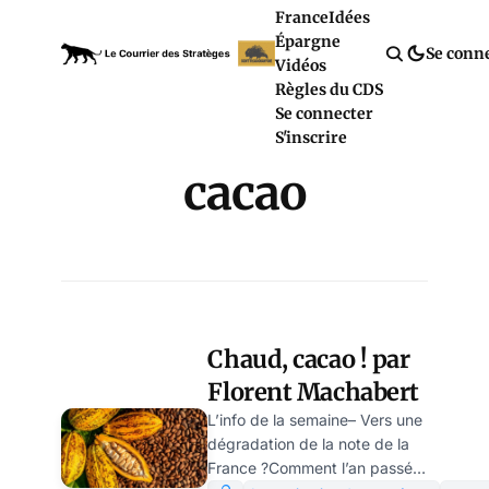
France
Idées
Épargne
Se conn
Vidéos
Règles du CDS
Se connecter
S'inscrire
cacao
Chaud, cacao ! par
Florent Machabert
L’info de la semaine– Vers une
dégradation de la note de la
France ?Comment l’an passé à