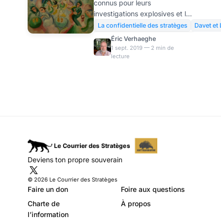
connus pour leurs
du capitalisme de
investigations explosives et le
connivence
sérieux avec lequel ils
La confidentielle des stratèges
Davet e
travaillent. Ils ont mené une
Éric Verhaeghe
intéressante enquête sur les
1 sept. 2019 — 2 min de
lecture
coulisses de la nomination
d’Emmanuel Macron au
secrétariat général de l’Élysée,
en 2012, par François
Hollande. Leur récit ne
manque pas d’intérêt parce
qu’il montre de façon
éclatante comment action
publique et intérêts du CAC
40 sont étroitement liés en
Deviens ton propre souverain
France. Ce qu’on appelle
couramment le capitalisme de
© 2026 Le Courrier des Stratèges
connivence, qui explique
Faire un don
Foire aux questions
pourq
Charte de
À propos
l’information