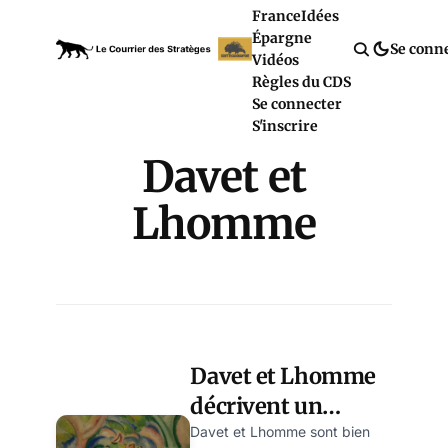
France
Idées
Épargne
Se conn
Vidéos
Règles du CDS
Se connecter
S'inscrire
Davet et
Lhomme
Davet et Lhomme
décrivent un
Macron au coeur
Davet et Lhomme sont bien