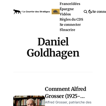
France
Idées
Épargne
Se conn
Vidéos
Règles du CDS
Se connecter
S'inscrire
Daniel
Goldhagen
Comment Alfred
Grosser (1925-
2024) a transformé
Alfred Grosser, patriarche des