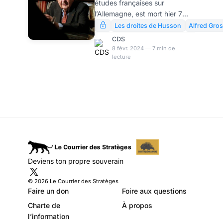
études françaises sur
nos dirigeants en
l’Allemagne, est mort hier 7
eunuques gardiens
février 2024 à Paris, à l’âge
Les droites de Husson
Alfred Gro
de 99 ans. Je vois beaucoup
des intérêts du
CDS
d’éloges. Mais je n’ai jamais
8 févr. 2024 — 7 min de
couple germano-
lecture
pensé que les oraisons
américain
funèbres doivent être des
panégyriques – surtout pour
des personnages publics.
Brisons les idoles. Dans le cas
de Grosser, il faut dire les
choses: cet homme a dominé
et stérilisé à la fois les études
françaises sur l’Allemagne des
années 1950 aux années
Deviens ton propre souverain
1990. Et cela a eu des
conséquences
© 2026 Le Courrier des Stratèges
catastrophiques
Faire un don
Foire aux questions
Charte de
À propos
l’information