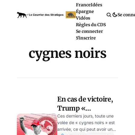
France
Idées
Épargne
Se conn
Vidéos
Règles du CDS
Se connecter
S'inscrire
cygnes noirs
En cas de victoire,
Trump «
abandonnera-t-il »
Ces derniers jours, toute une
volée de « cygnes noirs » est
toutes les régions
arrivée, ce qui peut avoir un