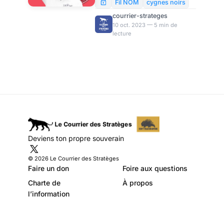
russophones
impact significatif sur le
Fil NOM
cygnes noirs
déroulement ultérieur de
d’Ukraine ? Par
courrier-strateges
l’opération militaire spéciale en
10 oct. 2023 — 5 min de
Sergueï Marjetski
lecture
Ukraine. Vladimir Poutine
parviendra-t-il à prendre le
dessus sur l’Ukraine « à ski ou
par la tempête » ?
Deviens ton propre souverain
© 2026 Le Courrier des Stratèges
Faire un don
Foire aux questions
Charte de
À propos
l’information