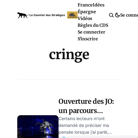
France
Idées
Épargne
Se conn
Vidéos
Règles du CDS
Se connecter
S'inscrire
cringe
Ouverture des JO:
un parcours
initiatique du
Certains lecteurs m’ont
demandé de préciser ma
« Queer » à
pensée lorsque j’ai parlé,