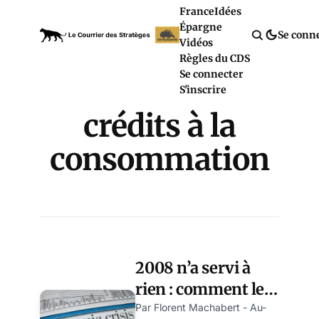
France
Idées
Épargne
Se conn
Vidéos
Règles du CDS
Se connecter
S'inscrire
crédits à la
consommation
2008 n’a servi à
rien : comment les
crédits à la
Par Florent Machabert - Au-