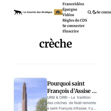
France
Idées
Épargne
Se conn
Vidéos
Règles du CDS
Se connecter
S'inscrire
crèche
Pourquoi saint
François d’Assise a
inventé la crèche
URBI & ORBI – La tradition
des crèches de Noël remonte
de Noël il y a 800
à saint François d’Assise. Il y