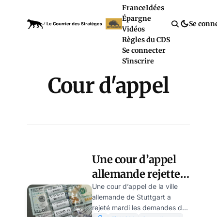
France
Idées
Épargne
Se conn
Vidéos
Règles du CDS
Se connecter
S'inscrire
Cour d'appel
Une cour d’appel
allemande rejette
les plaintes d’une
Une cour d’appel de la ville
allemande de Stuttgart a
victime du vaccin
rejeté mardi les demandes de