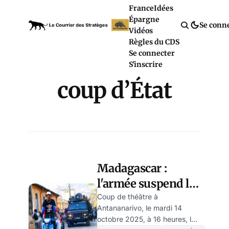
France
Idées
Épargne
Se conn
Vidéos
Règles du CDS
Se connecter
S'inscrire
coup d’État
Madagascar :
l'armée suspend la
Constitution et
Coup de théâtre à
Antananarivo, le mardi 14
annonce une
octobre 2025, à 16 heures, le