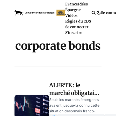
France
Idées
Épargne
Se conn
Vidéos
Règles du CDS
Se connecter
S'inscrire
corporate bonds
ALERTE : le
marché obligataire
français ressemble
Seuls les marchés émergents
avaient jusque-là connu cette
désormais à celui
situation désormais franco-