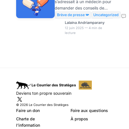
s’adressait à un médecin pour
prodiguent des
demander des conseils de
dangereux
santé, ce temps est révolu.
Brève de presse 📯
Uncategorized
Désormais, une nouvelle ère
tendances de santé
Lalaina Andriamparany
vient de naître, celle des «
12 juin 2025 — 4 min de
lecture
carefluencers », figures
publiques qui, volontairement
ou non, orientent des millions
de personnes vers des choix
de santé, parfois risqués. Ces
derniers prodiguent parfois de
dangereux « conseils santé »
qui pullulent les réseaux
sociaux. Certains d’entre eux
vont même jusqu’à
Deviens ton propre souverain
recommander l’usage de
médicaments hors AMM ou à
© 2026 Le Courrier des Stratèges
suggérer d
Faire un don
Foire aux questions
Charte de
À propos
l’information