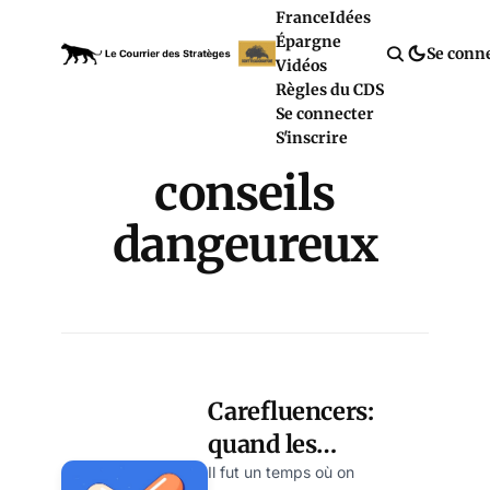
France
Idées
Épargne
Se conn
Vidéos
Règles du CDS
Se connecter
S'inscrire
conseils
dangeureux
Carefluencers:
quand les
célébrités
Il fut un temps où on