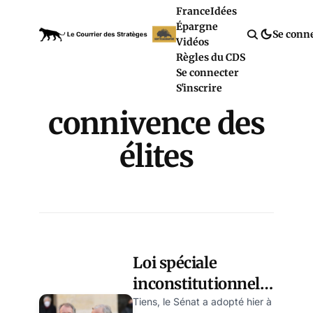
France
Idées
Épargne
Se conn
Vidéos
Règles du CDS
Se connecter
S'inscrire
connivence des
élites
Loi spéciale
inconstitutionnelle
: connivence entre
Tiens, le Sénat a adopté hier à