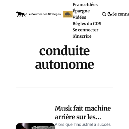
France
Idées
Épargne
Se conn
Vidéos
Règles du CDS
Se connecter
S'inscrire
conduite
autonome
Musk fait machine
arrière sur les
promesses d’auto-
Alors que l’industriel à succès