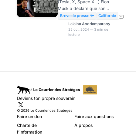
(Tesla, X, Space X…) Elon
conduite
Musk a déclaré que son
entreprise s’apprête à lancer
Brève de presse 📯
Californie
un service de transport
Lalaina Andriamparany
autonome en Californie et au
25 oct. 2024 — 3 min de
lecture
Texas. Tesla, par la voix de
son PDG Elon Musk, a
cependant reconnu que le
HW3, l’ordinateur de bord
installé dans des millions de
véhicules Tesla, pourrait ne
pas être suffisant pour
atteindre l’objectif tant vanté
de la conduite autonome
complète, connue sous le nom
Deviens ton propre souverain
de « Full Self-Driving » (FSD).
Musk reconnaît que son
© 2026 Le Courrier des Stratèges
ordinateur
Faire un don
Foire aux questions
Charte de
À propos
l’information