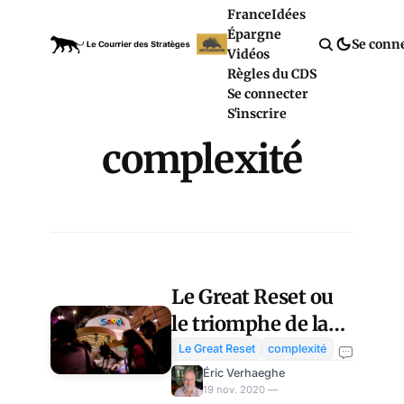
France
Idées
Épargne
Se conn
Vidéos
Règles du CDS
Se connecter
S'inscrire
complexité
Le Great Reset ou
le triomphe de la
technostructure
Le Great Reset
complexité
mondialisée
Éric Verhaeghe
19 nov. 2020 —