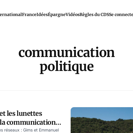
ernational
France
Idées
Épargne
Vidéos
Règles du CDS
Se connect
communication
politique
t les lunettes
d la communication
lace l’action
 des réseaux : Gims et Emmanuel