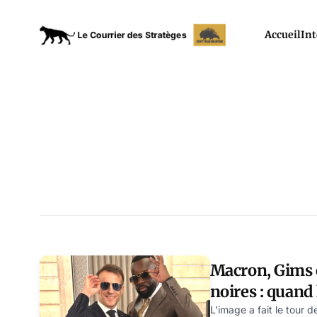
Accueil
Int
Macron, Gims e
noires : quan
spectacle remp
L’image a fait le tour