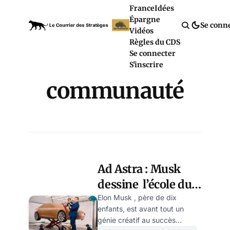
France
Idées
Épargne
Se conn
Vidéos
Règles du CDS
Se connecter
S'inscrire
communauté
Ad Astra : Musk
dessine l’école du
futur
Elon Musk , père de dix
enfants, est avant tout un
génie créatif au succès