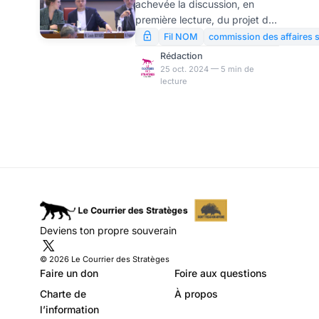
achevée la discussion, en
en commission
première lecture, du projet de
loi de financement de la
Fil NOM
commission des affaires s
sécurité sociale pour 2025
Rédaction
(PLFSS 2025) au sein de la
25 oct. 2024 — 5 min de
lecture
commission des affaires
sociales. Le projet de loi a
finalement été rejeté (à
l’image du PLF 2025) par la
commission. La direction prise
par les débats (que nous
suivons depuis le début de la
semaine) montre que le
gouvernement aura à faire des
choix bien difficiles pour
Deviens ton propre souverain
imposer sa vision budgétaire.
© 2026 Le Courrier des Stratèges
Faire un don
Foire aux questions
Charte de
À propos
l’information