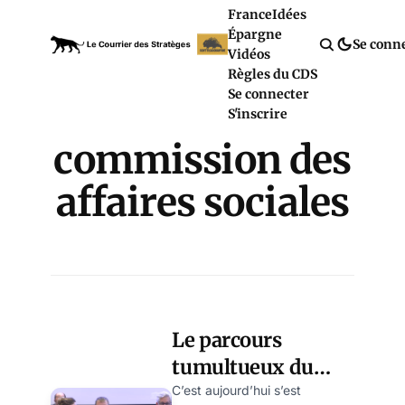
France
Idées
Épargne
Se conn
Vidéos
Règles du CDS
Se connecter
S'inscrire
commission des
affaires sociales
Le parcours
tumultueux du
PLFSS 2025 achevé
C’est aujourd’hui s’est