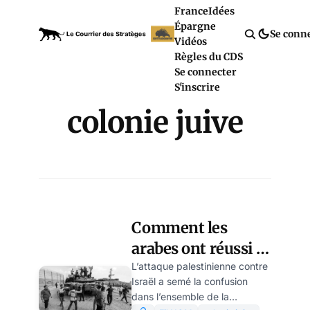
France
Idées
Épargne
Se conn
Vidéos
Règles du CDS
Se connecter
S'inscrire
colonie juive
Comment les
arabes ont réussi à
tromper Israël, par
L’attaque palestinienne contre
Israël a semé la confusion
VZ
dans l’ensemble de la