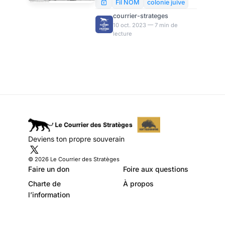
communauté mondiale. Ce
Fil NOM
colonie juive
faisant, les factions
courrier-strateges
palestiniennes ont remis en
10 oct. 2023 — 7 min de
lecture
cause l’invincibilité de l’armée
et la suprématie des
renseignements israéliens.
Ceux qui étaient auparavant
perçus comme des paysans
en pantoufles d’osier,
capables au mieux de faire
sauter un arrêt de bus, ont
détruit en quelques heures l’un
des mythes sur l’État d’Israël.
Deviens ton propre souverain
Comment est-ce devenu
possible ?
© 2026 Le Courrier des Stratèges
Faire un don
Foire aux questions
Charte de
À propos
l’information