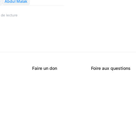
ervement quand C. Hanouna

Abdul Malak
e service audiovisuel public.
 de lecture
Faire un don
Foire aux questions