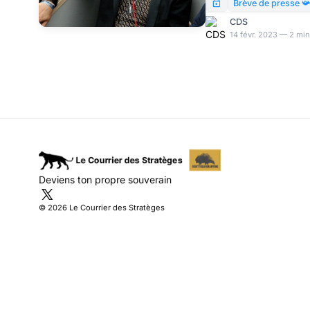
probablement, son én
Brève de presse 
propose de carboniser l
CDS
14 févr. 2023 — 2 min
Deviens ton propre souverain
© 2026 Le Courrier des Stratèges