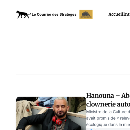
Accueil
Int
Hanouna – Abd
clownerie autor
totalitaire, p
Ministre de la Culture 
avait promis de « releve
écologique dans le milie