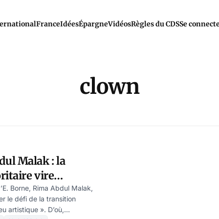
ernational
France
Idées
Épargne
Vidéos
Règles du CDS
Se connect
clown
ul Malak : la
itaire vire
ar Modeste Schwartz
d’E. Borne, Rima Abdul Malak,
r le défi de la transition
u artistique ». D’où,