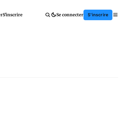
er
S'inscrire
Se connecter
S'inscrire