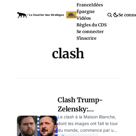
France
Idées
Épargne
Se conn
Vidéos
Règles du CDS
Se connecter
S'inscrire
clash
Clash Trump-
Zelensky:
comment il s’est
Le clash à la Maison Blanche,
dont les images ont fait le tour
vraiment passé !
du monde, commence par une