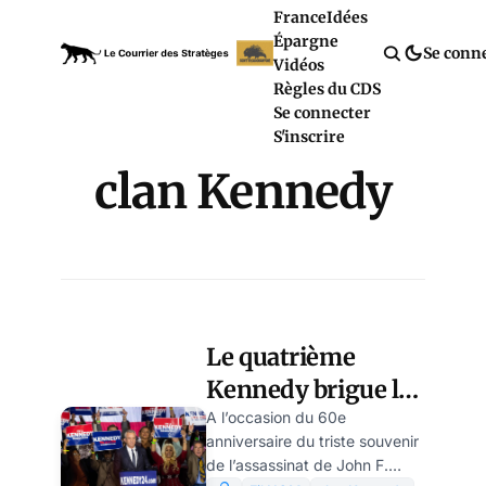
France
Idées
Épargne
Se conn
Vidéos
Règles du CDS
Se connecter
S'inscrire
clan Kennedy
Le quatrième
Kennedy brigue la
présidence : une
A l’occasion du 60e
anniversaire du triste souvenir
revanche de
de l’assassinat de John F.