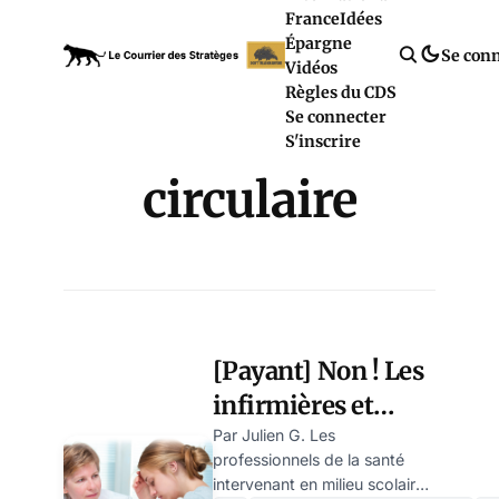
France
Idées
Épargne
Se con
Vidéos
Règles du CDS
Se connecter
S'inscrire
circulaire
[Payant] Non ! Les
infirmières et
infirmiers
Par Julien G. Les
professionnels de la santé
scolaires ne
intervenant en milieu scolaire