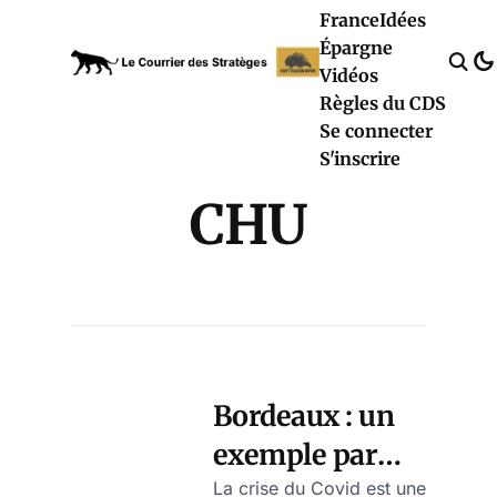
France
Idées
Épargne
Vidéos
Règles du CDS
Se connecter
S'inscrire
CHU
Bordeaux : un
exemple parmi
d’autres de
La crise du Covid est une