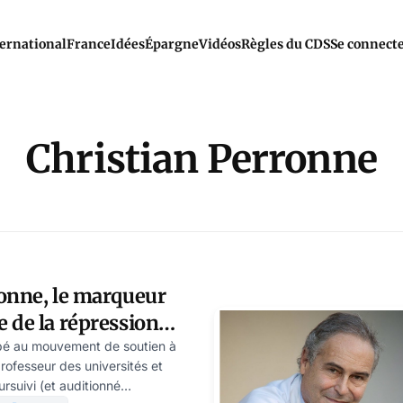
ernational
France
Idées
Épargne
Vidéos
Règles du CDS
Se connect
Christian Perronne
ronne, le marqueur
 de la répression
cipé au mouvement de soutien à
professeur des universités et
ursuivi (et auditionné