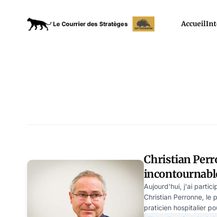
Accueil
Int
Christian Per
incontournable
macronienne
Aujourd'hui, j'ai parti
Christian Perronne, le 
praticien hospitalier po