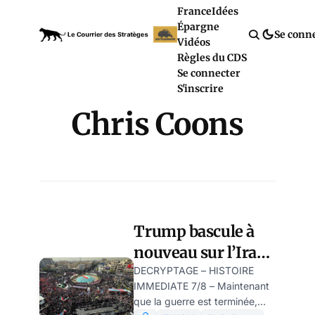
France
Idées
Épargne
Se conn
Vidéos
Règles du CDS
Se connecter
S'inscrire
Chris Coons
Trump bascule à
nouveau sur l’Iran.
Pourquoi? Par M.
DECRYPTAGE – HISTOIRE
IMMEDIATE 7/8 – Maintenant
K.
que la guerre est terminée,