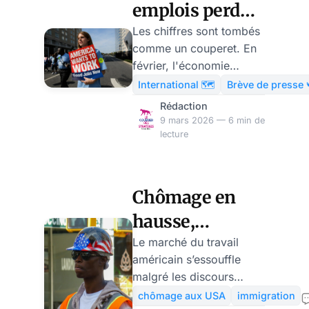
emplois perdus
en février, le
Les chiffres sont tombés
comme un couperet. En
grand
février, l'économie
décrochage se
américaine a détruit 92
International 🗺️
Brève de presse 
000 emplois . Pour un
confirme
Rédaction
pays habitué à célébrer
9 mars 2026 — 6 min de
la moindre création de
lecture
poste comme un trophée
politique, le choc est
rude. Le taux de
Chômage en
chômage bondit à 4,4 %
hausse,
. Si la Maison-Blanche
évoquera des facteurs
immigration en
Le marché du travail
techniques—une grève
américain s’essouffle
baisse :
chez Kaiser Permanente,
malgré les discours
comment la
une météo capricieuse—
triomphants de Trump.
chômage aux USA
immigration
pour tenter de minimiser