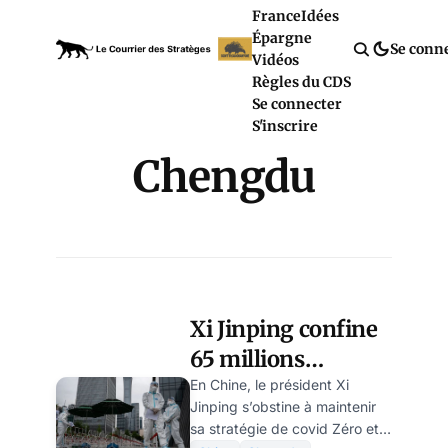
France
Idées
Épargne
Se conn
Vidéos
Règles du CDS
Se connecter
S'inscrire
Chengdu
Xi Jinping confine
65 millions
d’habitants à
En Chine, le président Xi
Jinping s’obstine à maintenir
quelques jours des
sa stratégie de covid Zéro et