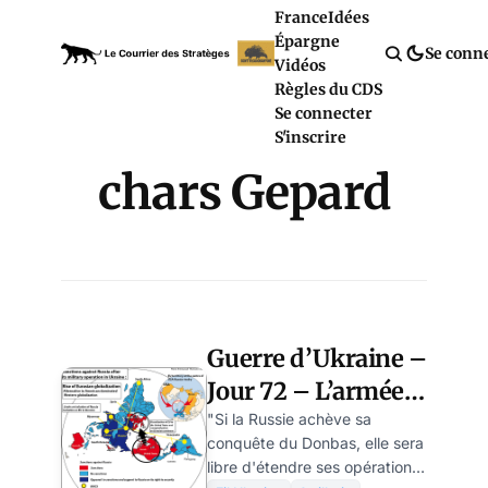
France
Idées
Épargne
Se conn
Vidéos
Règles du CDS
Se connecter
S'inscrire
chars Gepard
Guerre d’Ukraine –
Jour 72 – L’armée
ukrainienne est la
"Si la Russie achève sa
conquête du Donbas, elle sera
cible d’un feu
libre d'étendre ses opérations