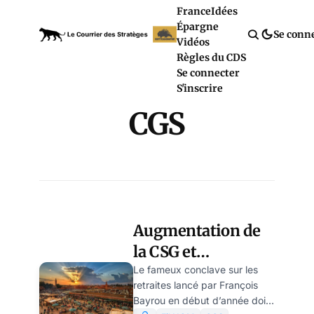
France
Idées
Épargne
Se conn
Vidéos
Règles du CDS
Se connecter
S'inscrire
CGS
Augmentation de
la CSG et
désindexation
Le fameux conclave sur les
retraites lancé par François
pour les retraités
Bayrou en début d’année doit