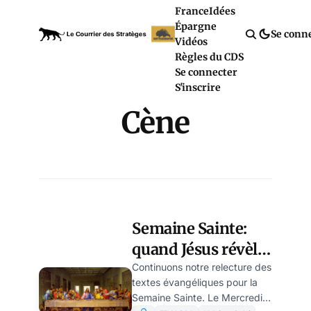
France
Idées
Épargne
Se conn
Vidéos
Règles du CDS
Se connecter
S'inscrire
Cène
Semaine Sainte:
quand Jésus révèle
Dieu comme Père
Continuons notre relecture des
textes évangéliques pour la
Semaine Sainte. Le Mercredi