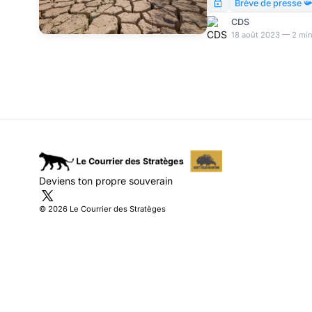
numéro vert « Canicule I
Brève de presse 
quand on a chaud.
CDS
18 août 2023 — 2 min
Deviens ton propre souverain
© 2026 Le Courrier des Stratèges