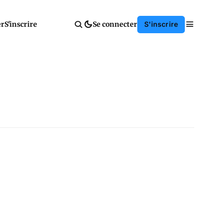
er
S'inscrire
Se connecter
S'inscrire