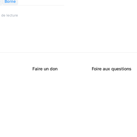
nfo service », ce qu’il faut faire

Borne
 de lecture
Faire un don
Foire aux questions