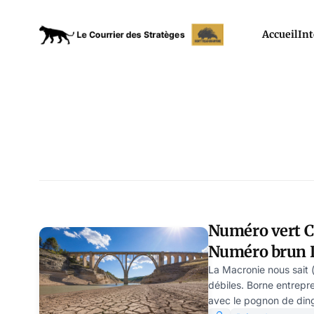
Accueil
Int
Numéro vert Ca
Numéro brun D
par Modeste S
La Macronie nous sait (
débiles. Borne entrepre
avec le pognon de ding