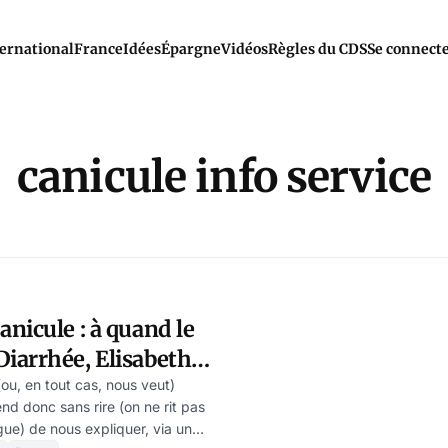
ernational
France
Idées
Épargne
Vidéos
Règles du CDS
Se connect
canicule info service
nicule : à quand le
iarrhée, Elisabeth ?
chwartz
ou, en tout cas, nous veut)
nd donc sans rire (on ne rit pas
ue) de nous expliquer, via un