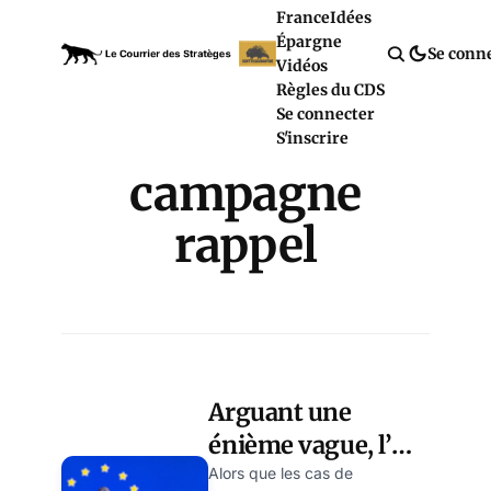
France
Idées
Épargne
Se conn
Vidéos
Règles du CDS
Se connecter
S'inscrire
campagne
rappel
Arguant une
énième vague, l’UE
relance la folie
Alors que les cas de