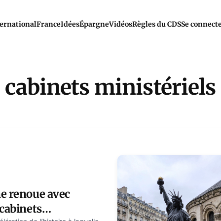
ernational
France
Idées
Épargne
Vidéos
Règles du CDS
Se connect
cabinets ministériels
ne renoue avec
 cabinets