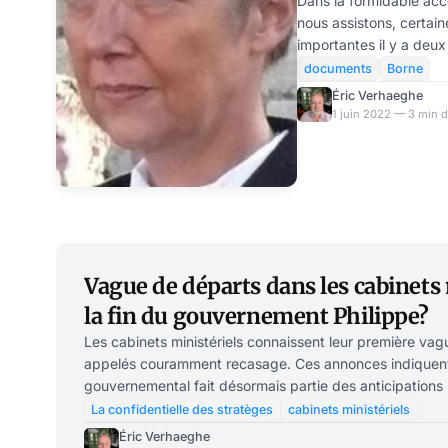
ministériels
Dans la formidable accél
nous assistons, certain
importantes il y a deu
totalement inaperçues. 
documents
Borne
Elisabeth Borne peu de
Éric Verhaeghe
Matignon concernant la 
1 juin 2022 — 3 min d
La Première Ministre a
la stratégie de fort gon
2020, dans la torpeur d’un
mouvement
Vague de départs dans les cabinets m
la fin du gouvernement Philippe?
Les cabinets ministériels connaissent leur première vag
appelés couramment recasage. Ces annonces indiquen
gouvernemental fait désormais partie des anticipations 
dans les ministères. Plusieurs cabinets ministériels sont touchés par des départs
La confidentielle des stratèges
cabinets ministériels
plus ou moins fracassants. Ceux-ci indiquent la fébrilit
Éric Verhaeghe