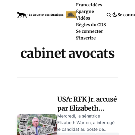
France
Idées
Épargne
Se conn
Vidéos
Règles du CDS
Se connecter
S'inscrire
cabinet avocats
USA: RFK Jr. accusé
par Elizabeth
Warren de
Mercredi, la sénatrice
Elizabeth Warren, a interrogé
collusion avec un
le candidat au poste de