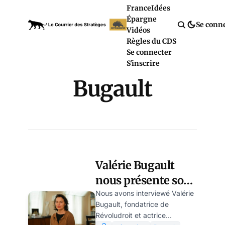
France
Idées
Épargne
Se conn
Vidéos
Règles du CDS
Se connecter
S'inscrire
Bugault
Valérie Bugault
nous présente son
monde d’après
Nous avons interviewé Valérie
Bugault, fondatrice de
Révoludroit et actrice