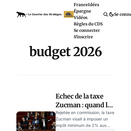
France
Idées
Épargne
Se conn
Vidéos
Règles du CDS
Se connecter
S'inscrire
budget 2026
Echec de la taxe
Zucman : quand la
raison économique
Rejetée en commission, la taxe
Zucman visait à imposer un
l’emporte sur le
impôt minimum de 2% aux