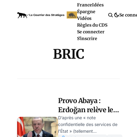
France
Idées
Épargne
Se conn
Vidéos
Règles du CDS
Se connecter
S'inscrire
BRIC
Provo Abaya :
Erdoğan relève le
gant de la pseudo-
D’après une « note
confidentielle des services de
croisade, par
l’État » (tellement