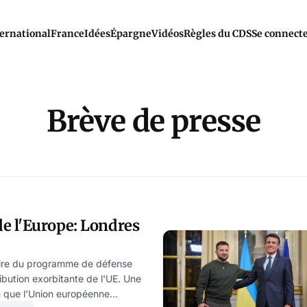
ernational
France
Idées
Épargne
Vidéos
Règles du CDS
Se connect
Brève de presse
 l'Europe: Londres
ire du programme de défense
ibution exorbitante de l'UE. Une
n que l’Union européenne