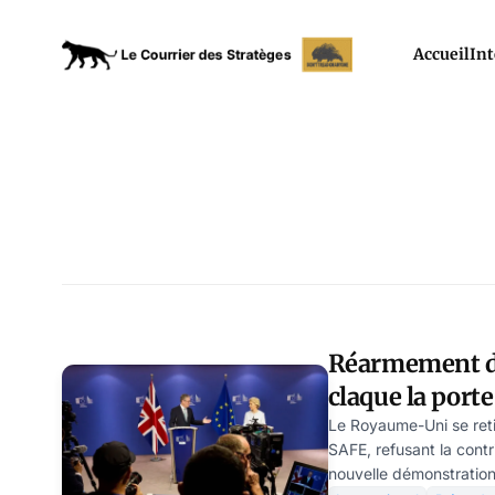
Accueil
Int
Réarmement de
claque la porte
Le Royaume-Uni se ret
SAFE, refusant la contr
nouvelle démonstratio