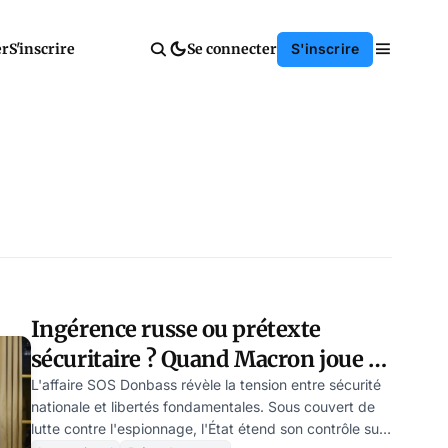
er
S'inscrire
Se connecter
S'inscrire
Ingérence russe ou prétexte
sécuritaire ? Quand Macron joue la
surenchère
L'affaire SOS Donbass révèle la tension entre sécurité
nationale et libertés fondamentales. Sous couvert de
lutte contre l'espionnage, l'État étend son contrôle sur