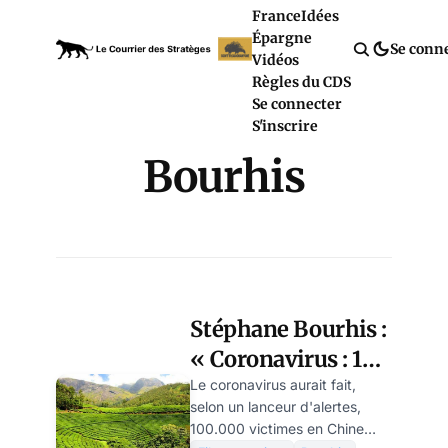
France
Idées
Épargne
Se conn
Vidéos
Règles du CDS
Se connecter
S'inscrire
Bourhis
Stéphane Bourhis :
« Coronavirus : 100
000 victimes
Le coronavirus aurait fait,
selon un lanceur d'alertes,
chinoises ? Emoi,
100.000 victimes en Chine