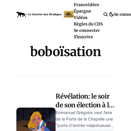
France
Idées
Épargne
Se conn
Vidéos
Règles du CDS
Se connecter
S'inscrire
boboïsation
Révélation: le soir
de son élection à la
présidence de la
Emmanuel Grégoire veut faire
de la Porte de la Chapelle une
République, Anne
"porte d'entrée majestueuse"